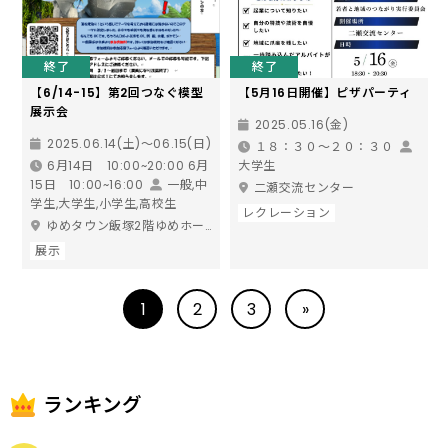
終了
終了
【6/14-15】第2回つなぐ模型
【5月16日開催】ピザパーティ
展示会
2025.05.16(金)
2025.06.14(土)〜06.15(日)
１８：３０～２０：３０
6月14日 10:00~20:00 6月
大学生
15日 10:00~16:00
一般,中
二瀬交流センター
学生,大学生,小学生,高校生
レクレーション
ゆめタウン飯塚2階ゆめホール
展示
1
2
3
»
ランキング