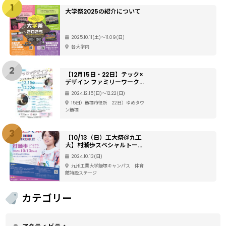
1
大学祭2025の紹介について
2025.10.11(土)〜11.09(日)
各大学内
2
【12月15日・22日】テック×
デザイン ファミリーワークシ
ョップ
2024.12.15(日)〜12.22(日)
15日）飯塚市役所 22日）ゆめタウ
ン飯塚
3
【10/13（日）工大祭＠九工
大】村瀬歩スペシャルトーク
ショー
2024.10.13(日)
九州工業大学飯塚キャンパス 体育
館特設ステージ
カテゴリー