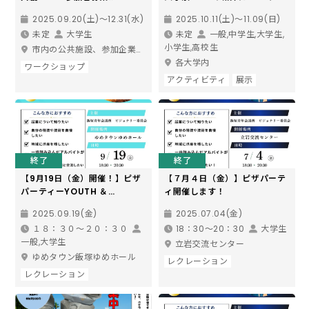
2025.09.20(土)〜12.31(水)
2025.10.11(土)〜11.09(日)
未定
大学生
未定
一般,中学生,大学生,
小学生,高校生
市内の公共施設、参加企業内、オンラインほか
各大学内
ワークショップ
アクティビティ
展示
終了
終了
【9月19日（金）開催！】ピザ
【７月４日（金）】ピザパーテ
パーティーYOUTH ＆
ィ開催します！
VISIONARY～若者の力をこの
2025.09.19(金)
2025.07.04(金)
街に
１８：３０～２０：３０
18：30～20：30
大学生
一般,大学生
立岩交流センター
ゆめタウン飯塚ゆめホール
レクレーション
レクレーション