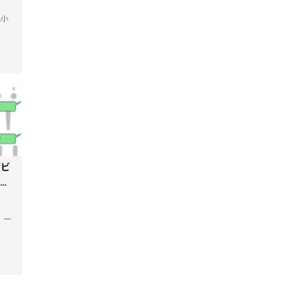
,小
！ビ
る景
一