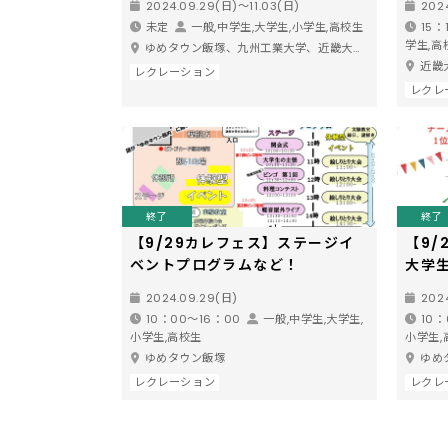
2024.09.29(日)〜11.03(日)
2024
未定
一般,中学生,大学生,小学生,高校生
15：
学生,高
ゆめタウン飯塚、九州工業大学、近畿大学、近畿大学九州短期大学
近畿
レクレーション
レクレ
終了
終了
【9/29カレフェス】ステージイ
【9/
ベントプログラムなど！
大学
2024.09.29(日)
202
10：00～16：00
一般,中学生,大学生,
10：
小学生,高校生
小学生,
ゆめタウン飯塚
ゆめ
レクレーション
レクレ