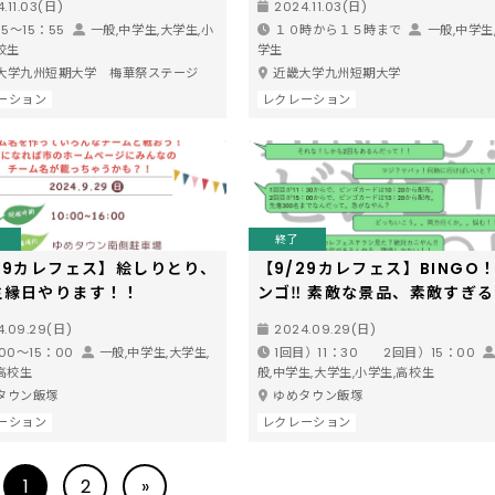
.11.03(日)
2024.11.03(日)
15～15：55
一般,中学生,大学生,小
１０時から１５時まで
一般,中学生
校生
学生
大学九州短期大学 梅華祭ステージ
近畿大学九州短期大学
ーション
レクレーション
終了
29カレフェス】絵しりとり、
【9/29カレフェス】BINGO
生縁日やります！！
ンゴ‼ 素敵な景品、素敵すぎ
品があたる！？
4.09.29(日)
2024.09.29(日)
00～15：00
一般,中学生,大学生,
1回目）11：30 2回目）15：00
高校生
般,中学生,大学生,小学生,高校生
タウン飯塚
ゆめタウン飯塚
ーション
レクレーション
1
2
»