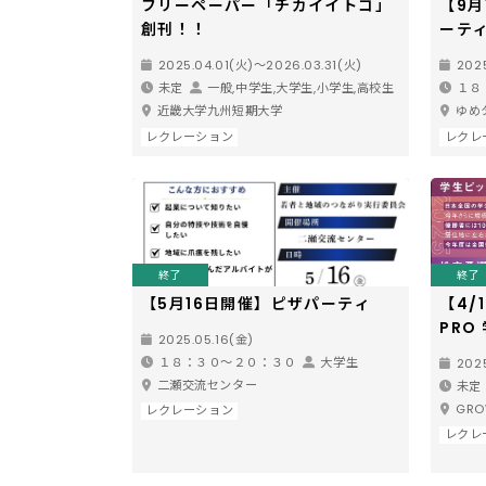
フリーペーパー「チカイイトコ」
【9月
創刊！！
ーティ
～若
2025.04.01(火)〜2026.03.31(火)
202
未定
一般,中学生,大学生,小学生,高校生
１８
近畿大学九州短期大学
ゆめ
レクレーション
レクレ
終了
終了
【5月16日開催】ピザパーティ
【4/
PRO
2025.05.16(金)
１８：３０～２０：３０
大学生
202
二瀬交流センター
未定
GRO
レクレーション
レクレ