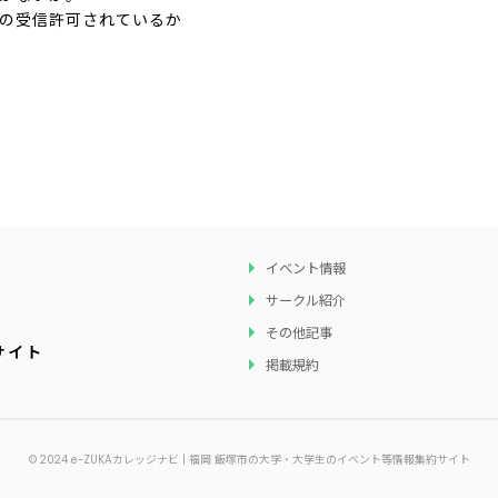
com」の受信許可されているか
イベント情報
サークル紹介
その他記事
サイト
掲載規約
© 2024 e-ZUKAカレッジナビ | 福岡 飯塚市の大学・大学生のイベント等情報集約サイト